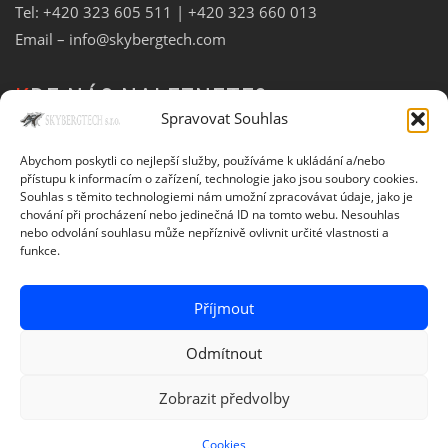
Tel:
+420 323 605 511
| +420 323 660 013
Email –
info@skybergtech.com
KDE NÁS NALEZNETE?
Spravovat Souhlas
Abychom poskytli co nejlepší služby, používáme k ukládání a/nebo
přístupu k informacím o zařízení, technologie jako jsou soubory cookies.
Souhlas s těmito technologiemi nám umožní zpracovávat údaje, jako je
chování při procházení nebo jedinečná ID na tomto webu. Nesouhlas
nebo odvolání souhlasu může nepříznivě ovlivnit určité vlastnosti a
funkce.
Příjmout
Odmítnout
Zobrazit předvolby
© Copyright 2020 Skybergtech | Created by
Web-Liska
Cookies