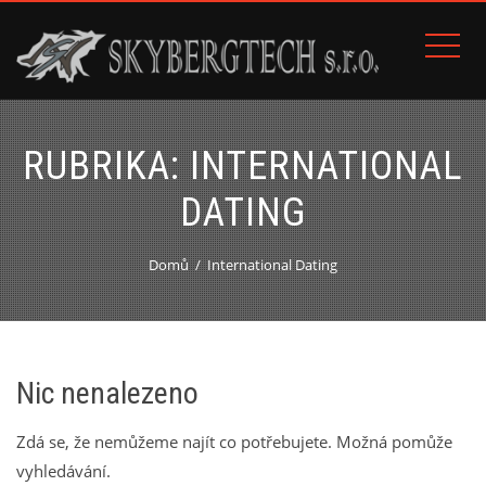
RUBRIKA:
INTERNATIONAL
DATING
Domů
International Dating
Nic nenalezeno
Zdá se, že nemůžeme najít co potřebujete. Možná pomůže
vyhledávání.