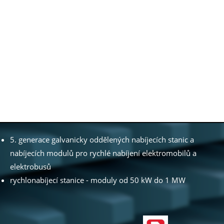
5. generace galvanicky oddělených nabíjecích stanic a
nabíjecích modulů pro rychlé nabíjení elektromobilů a
elektrobusů
rychlonabíjecí stanice - moduly od 50 kW do 1 MW