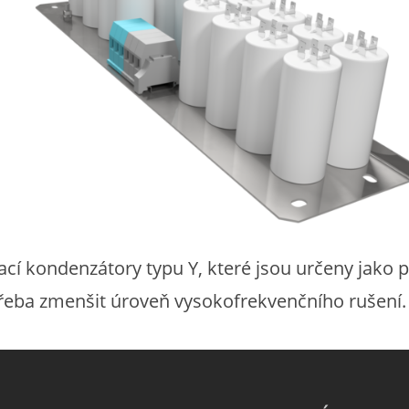
í kondenzátory typu Y, které jsou určeny jako pří
otřeba zmenšit úroveň vysokofrekvenčního rušení.