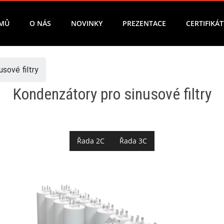
MŮ
O NÁS
NOVINKY
PREZENTACE
CERTIFIKÁT
sové filtry
Kondenzátory pro sinusové filtry
Řada 2C
Řada 3C